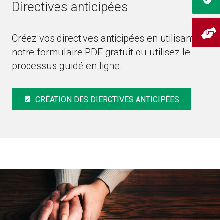
Directives anticipées
Créez vos directives anticipées en utilisant
notre formulaire PDF gratuit ou utilisez le
processus guidé en ligne.
CRÉATION DES DIERCTIVES ANTICIPÉES
note_alt