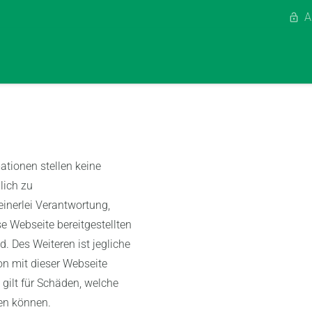
A
lock_open
ationen stellen keine
lich zu
inerlei Verantwortung,
e Webseite bereitgestellten
nd. Des Weiteren ist jegliche
von mit dieser Webseite
gilt für Schäden, welche
en können.