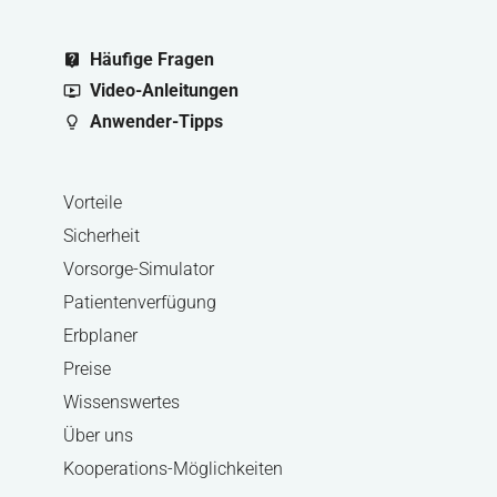
Häufige Fragen
live_help
Video-Anleitungen
ondemand_video
Anwender-Tipps
lightbulb_outline
Vorteile
Sicherheit
Vorsorge-Simulator
Patientenverfügung
Erbplaner
Preise
Wissenswertes
Über uns
Kooperations-Möglichkeiten