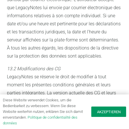
que LegacyNotes lui envoie par courrier électronique des
informations relatives à son compte individuel. Si une
date et/ou une heure est pertinente pour les déclarations
et les transactions juridiques, la date et l’heure du
serveur affichées sur la plate-forme sont déterminantes.
À tous les autres égards, les dispositions de la directive
sur la protection des données sont applicables.
13.2 Modifications des CG
LegacyNotes se réserve le droit de modifier à tout
moment les présentes conditions générales et leurs
parties intégrantes. La version actuelle des CG et leurs
Diese Website verwendet Cookies, um die
parties intégrantes sont disponibles sur la plateforme.
Bedienbarkeit zu verbessern. Wenn Sie diese
LegacyNotes informera des modifications effectuées sur
Website weiterhin nutzen, erklären Sie sich damit
AKZEPTIEREN
la plateforme. En continuant à utiliser la plateforme et
einverstanden.
Politique de confidentialité des
données
les différents services après l’entrée en vigueur des