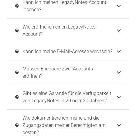
Kann ich meinen LegacyNotes-Account
contact_support
löschen?
Wie eröffne ich einen LegacyNotes
contact_support
Account?
Kann ich meine E-Mail-Adresse wechseln?
contact_support
Müssen Ehepaare zwei Accounts
contact_support
eröffnen?
Gibt es eine Garantie für die Verfügbarkeit
contact_support
von LegacyNotes in 20 oder 30 Jahren?
Wie dokumentiere ich meine und die
Zugangsdaten meiner Berechtigten am
contact_support
besten?