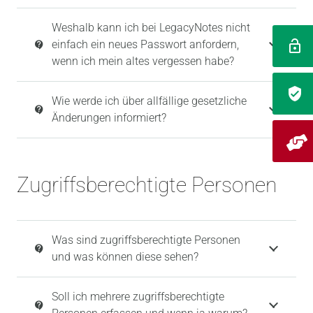
Weshalb kann ich bei LegacyNotes nicht
einfach ein neues Passwort anfordern,
contact_support
wenn ich mein altes vergessen habe?
Wie werde ich über allfällige gesetzliche
contact_support
Änderungen informiert?
Zugriffsberechtigte Personen
Was sind zugriffsberechtigte Personen
contact_support
und was können diese sehen?
Soll ich mehrere zugriffsberechtigte
contact_support