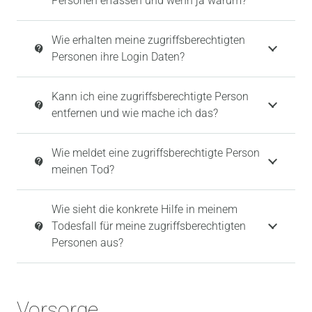
Personen erfassen und wenn ja warum?
Wie erhalten meine zugriffsberechtigten
contact_support
Personen ihre Login Daten?
Kann ich eine zugriffsberechtigte Person
contact_support
entfernen und wie mache ich das?
Wie meldet eine zugriffsberechtigte Person
contact_support
meinen Tod?
Wie sieht die konkrete Hilfe in meinem
Todesfall für meine zugriffsberechtigten
contact_support
Personen aus?
Vorsorge