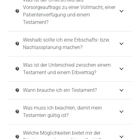
Vorsorgeauftrags zu einer Vollmacht, einer
contact_support
Patientenverfügung und einem
Testament?
Weshalb sollte ich eine Erbschafts- bzw.
contact_support
Nachlassplanung machen?
Was ist der Unterschied zwischen einem
contact_support
Testament und einem Erbvertrag?
Wann brauche ich ein Testament?
contact_support
Was muss ich beachten, damit mein
contact_support
Testamten gültig ist?
Welche Möglichkeiten bietet mir der
contact_support