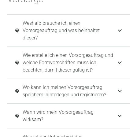
Weshalb brauche ich einen
Vorsorgeauftrag und was beinhaltet
contact_support
dieser?
Wie erstelle ich einen Vorsorgeauftrag und
welche Formvorschriften muss ich
contact_support
beachten, damit dieser gültig ist?
Wo kann ich meinen Vorsorgeauftrag
contact_support
speichern, hinterlegen und registrieren?
Wann wird mein Vorsorgeauftrag
contact_support
wirksam?
Was ist der Unterschied des