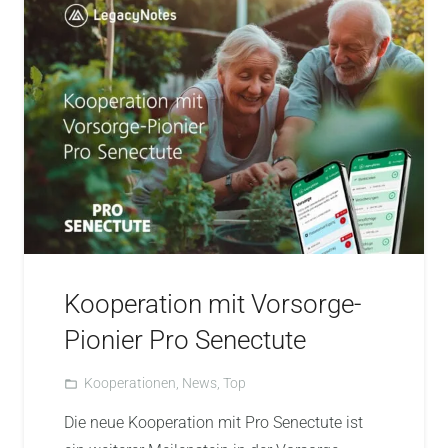
Kooperation mit Vorsorge-
Pionier Pro Senectute
Kooperationen
,
News
,
Top
folder_open
Die neue Kooperation mit Pro Senectute ist