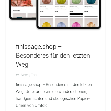
finissage.shop –
Besonderes für den letzten
Weg
News
,
Top
folder_open
finissage.shop – Besonderes für den letzten
Weg. Unter anderem die wunderschönen,
handgemachten und ökologischen Papier-
Urnen von Urnfold.