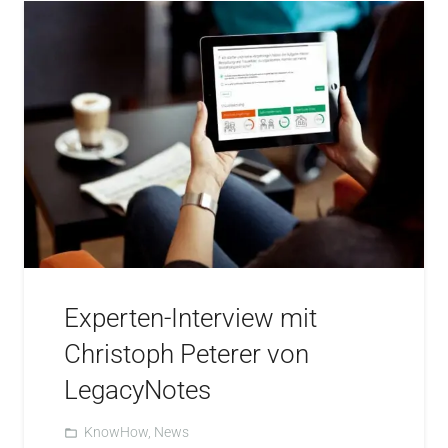
Experten-Interview mit
Christoph Peterer von
LegacyNotes
KnowHow
,
News
folder_open